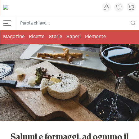
Magazine
Ricette
Storie
Saperi
Piemonte
Salumi e formaggi, ad ognuno il