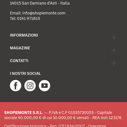
14015 San Damiano d'Asti - Italia
Email:
info@shopiemonte.com
Tel:
0141 971815
INFORMAZIONI
MAGAZINE
CONTATTI
I NOSTRI SOCIAL
SHOPIEMONTE S.R.L.
— P.IVA e C.F 01535730053 - Capitale
sociale 40.000,00 € di cui 10.000,00 € versati - REA Asti 123176
Certificazione biologica - Reg. (CE) 834/2007 - Operatore