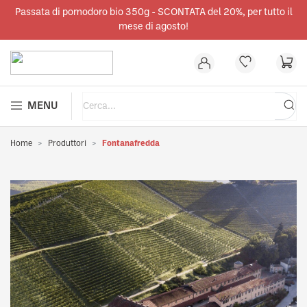
Passata di pomodoro bio 350g - SCONTATA del 20%, per tutto il
nuto principale
mese di agosto!
MENU
Home
Produttori
Fontanafredda