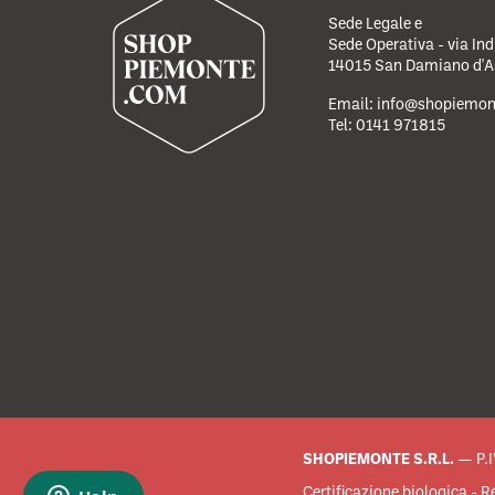
Sede Legale e
Sede Operativa - via Ind
14015 San Damiano d'Ast
Email:
info@shopiemon
Tel:
0141 971815
SHOPIEMONTE S.R.L.
— P.I
Certificazione biologica - 