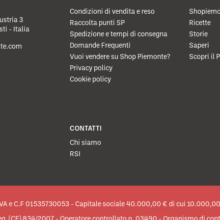
Condizioni di vendita e reso
Shopiemo
ustria 3
Raccolta punti SP
Ricette
i - Italia
Spedizione e tempi di consegna
Storie
Domande Frequenti
Saperi
te.com
Vuoi vendere su Shop Piemonte?
Scopri il
Privacy policy
Cookie policy
CONTATTI
Chi siamo
RSI
VA e C.F 01535730053 - Capitale sociale 40.000,00 € di cui 10.000,00 
Reg. (CE) 834/2007 - Operatore controllato n. 03490 - Organismo di co