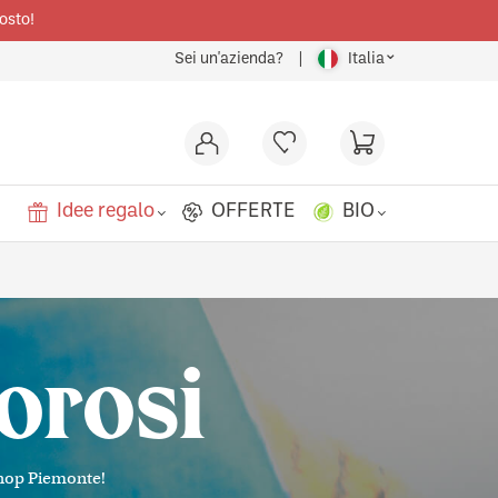
osto!
⌄
Sei un'azienda?
|
Italia
Idee regalo
OFFERTE
BIO
uorosi
ati
 Shop Piemonte!