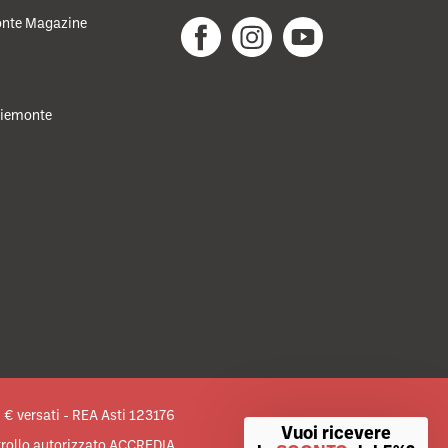
nte Magazine
 Piemonte
€ versati - REA Asti 123176
Vuoi ricevere
ntrollo autorizzato ACCREDIA